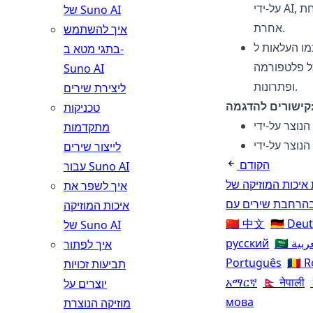
על-ידי AI, כאשר ישנם אלגוריתמים זיהוי ריגים במקרה של אחת מהן מאשר אחת
של Suno AI
אחרת.
איך להשתמש
 ו-SoundCloud בלי
בתגי מטא ב-
כל פלטפורמה
Suno AI
ופתרונות.
ליצירת שירים
ם להדגמה:
טכניקות
מתקדמות
לייצור שירים
הקודם
עבור Suno AI
איך לשפר את
איכות המוזיקה
🇨🇳 中文
🇩🇪 Deu
של Suno AI
 العربية
русский
איך לפתור
Português
🇷🇴
תביעות זכויות
አማርኛ
🇳🇵 नेपाली
יוצרים על
мова
מוזיקה הנוצרת