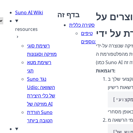
Suno AI Wiki
בדף זה
וצרים על
סקירה כללית
resources
טיפים
נוספים:
י AI נתקלת בתביעות זכויות יוצרים לאחר הפצה,
רשימת סוגי
ת מהפלטפורמת ה-AI
מוזיקה וסגנונות
רשימת מטא
דוגמאות:
תגי
ב-Suno, כולל
Suno נגד
Udio: השוואה
של כלי היצירת
מוזיקה של AI
הורדת Suno
הטובה ביותר