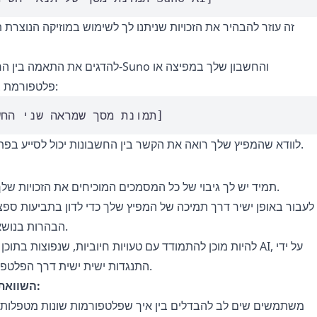
זה עוזר להבהיר את הזכויות שניתנו לך לשימוש במוזיקה הנוצרת
להדגים את התאמה בין החשבון שלך ב-Suno וה
פלטפורמת צפייה מקוונת:
[תמונת מסך שמראה שני החשבונות]
לוודא שהמפיץ שלך רואה את הקשר בין החשבונות יכול לסייע בפתרון התביעות.
תמיד יש לך גיבוי של כל המסמכים המוכיחים את הזכויות שלך על המוזיקה.
לעבור באופן ישיר דרך תמיכה של המפיץ שלך כדי לדון בתביעות ספצ
הבהרות בנושא תוכן שסומן.
להיות מוכן להתמודד עם טעויות חיוביות, שנפוצות בתוכן שנוצר על-
התנגדות ישית ישית דרך הפלטפורמה להפצה.
השוואת מוצרים והדגמות:
משתמשים שים לב להבדלים בין איך שפלטפורמות שונות מטפלות ב