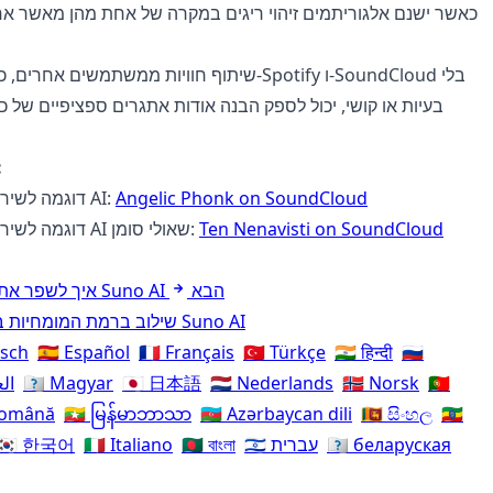
שיתוף חוויות ממשתמשים אחרים, כמו העלאות ל-Spotify
בעיות או קושי, יכול לספק הבנה אודות אתגרים ספציפיים של 
קישורי
Angelic Phonk on SoundCloud
דוגמה לשיר הנוצר על-ידי AI:
Ten Nenavisti on SoundCloud
דוגמה לשיר הנוצר על-ידי AI שאולי סומן:
הבא
איך לשפר את איכות המוזיקה של Suno AI
שילוב ברמת המומחיות בהרחבת שירים עם Suno AI
tsch
🇪🇸 Español
🇫🇷 Français
🇹🇷 Türkçe
🇮🇳 हिन्दी
🇷🇺
🇵🇹
🇳🇴 Norsk
🇳🇱 Nederlands
🇯🇵 日本語
🇭🇺 Magyar
🇸🇦
 Română
🇲🇲 မြန်မာဘာသာ
🇦🇿 Azərbaycan dili
🇱🇰 සිංහල
🇪🇹
🇧🇾 беларуская
🇮🇱 עברית
🇧🇩 বাংলা
🇮🇹 Italiano
🇰🇷 한국어