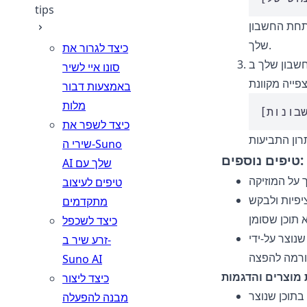
tips
 תחת החשבון
שלך.
כיצד לגרור את
חשבון שלך במפיצה או
סונו איי לשיר
באמצעות דבור
מלות
כיצד לשפר את
שירי ה-Suno
טיפים נוספים:
AI שלך עם
טיפים לעיצוב
יפיות ולבקש
מתקדמים
כיצד לשכפל
ידי AI, על ידי
זרע שיר ב-
Suno AI
כיצד ליצור
תוכן שנוצר
מבנה להפעלה