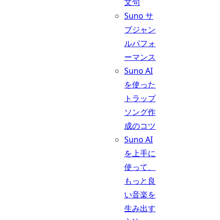
文句
Suno サ
ブジャン
ルパフォ
ーマンス
Suno AI
を使った
トラップ
ソング作
成のコツ
Suno AI
を上手に
使って、
もっと良
い音楽を
生み出す