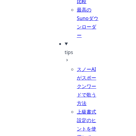
比較
最高の
Sunoダウ
ンローダ
ー
tips
スノーAI
がスポー
クンワー
ドで歌う
方法
上級書式
設定のヒ
ントを使