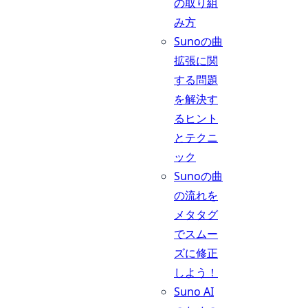
の取り組
み方
Sunoの曲
拡張に関
する問題
を解決す
るヒント
とテクニ
ック
Sunoの曲
の流れを
メタタグ
でスムー
ズに修正
しよう！
Suno AI