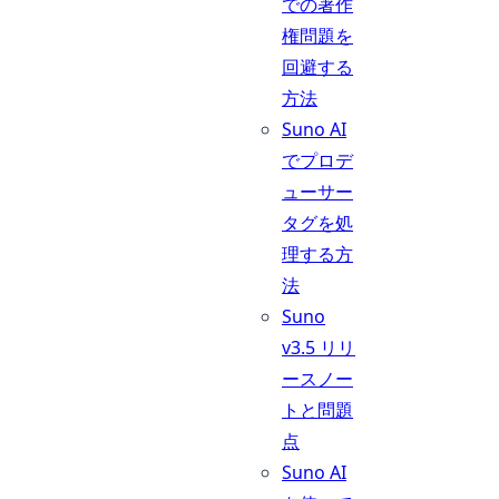
での著作
権問題を
回避する
方法
Suno AI
でプロデ
ューサー
タグを処
理する方
法
Suno
v3.5 リリ
ースノー
トと問題
点
Suno AI