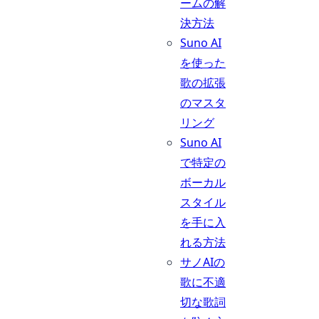
ームの解
決方法
Suno AI
を使った
歌の拡張
のマスタ
リング
Suno AI
で特定の
ボーカル
スタイル
を手に入
れる方法
サノAIの
歌に不適
切な歌詞