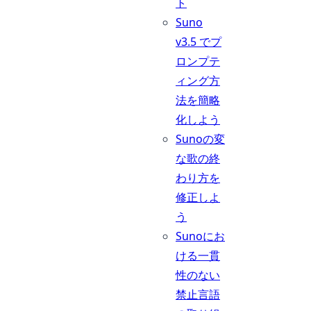
ト
Suno
v3.5 でプ
ロンプテ
ィング方
法を簡略
化しよう
Sunoの変
な歌の終
わり方を
修正しよ
う
Sunoにお
ける一貫
性のない
禁止言語