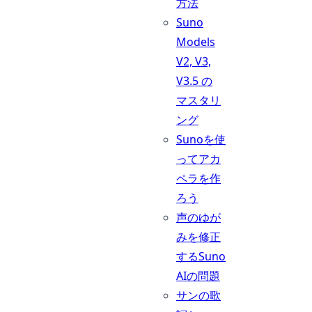
方法
Suno
Models
V2, V3,
V3.5 の
マスタリ
ング
Sunoを使
ってアカ
ペラを作
ろう
声のゆが
みを修正
するSuno
AIの問題
サンの歌