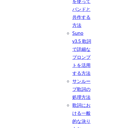
を使って
バンドと
共作する
方法
Suno
v3.5 歌詞
で詳細な
プロンプ
トを活用
する方法
サンルー
プ歌詞の
処理方法
歌詞にお
ける一般
的な決り