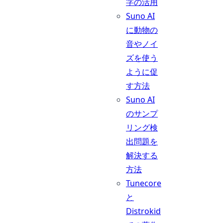
字の活用
Suno AI
に動物の
音やノイ
ズを使う
ように促
す方法
Suno AI
のサンプ
リング検
出問題を
解決する
方法
Tunecore
と
Distrokid