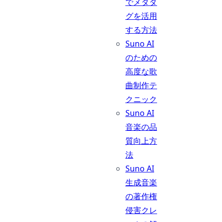
でメタタ
グを活用
する方法
Suno AI
のための
高度な歌
曲制作テ
クニック
Suno AI
音楽の品
質向上方
法
Suno AI
生成音楽
の著作権
侵害クレ