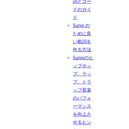
詞とコー
ドのガイ
ド
Suno の
ために良
い歌詞を
作る方法
Sunoのヒ
ップホッ
プ、ラッ
プ、トラ
ップ音楽
のパフォ
ーマンス
を向上さ
せるヒン