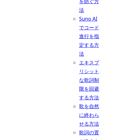
を防ぐ方
法
Suno AI
でコード
進行を指
定する方
法
エキスプ
リシット
な歌詞制
限を回避
する方法
歌を自然
に終わら
せる方法
歌詞の置