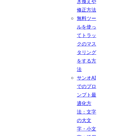
き換えや
修正方法
無料ツー
ルを使っ
てトラッ
クのマス
タリング
をする方
法
サンオAI
でのプロ
ンプト最
適化方
法：文字
の大文
字・小文