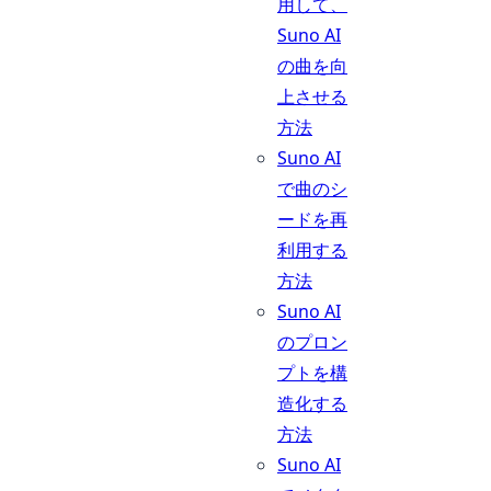
用して、
Suno AI
の曲を向
上させる
方法
Suno AI
で曲のシ
ードを再
利用する
方法
Suno AI
のプロン
プトを構
造化する
方法
Suno AI