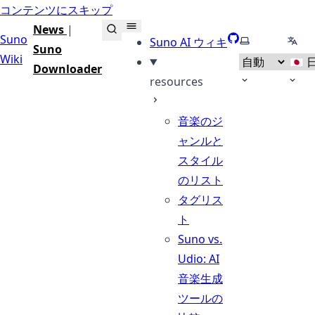
コンテンツにスキップ
News
|
Suno
GitHub
テーマの選択
言語
Suno AI ウィキ
Suno
Wiki
Downloader
resources
音楽のジ
ャンルと
スタイル
のリスト
タグリス
ト
Suno vs.
Udio: AI
音楽生成
ツールの