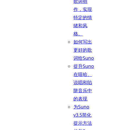
歌词创
作，实现
特定的情
绪和风
格。
如何写出
更好的歌
词给Suno
提升Suno
在嘻哈、
说唱和陷
阱音乐中
的表现
为Suno
v3.5简化
提示方法