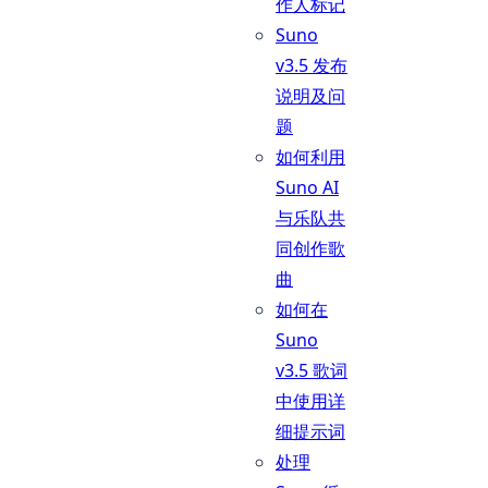
作人标记
Suno
v3.5 发布
说明及问
题
如何利用
Suno AI
与乐队共
同创作歌
曲
如何在
Suno
v3.5 歌词
中使用详
细提示词
处理