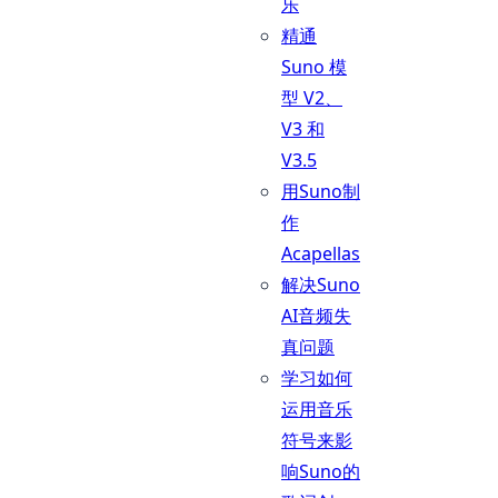
乐
精通
Suno 模
型 V2、
V3 和
V3.5
用Suno制
作
Acapellas
解决Suno
AI音频失
真问题
学习如何
运用音乐
符号来影
响Suno的