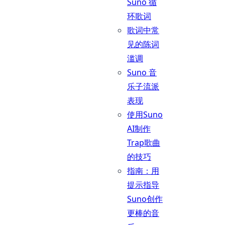
Suno 循
环歌词
歌词中常
见的陈词
滥调
Suno 音
乐子流派
表现
使用Suno
AI制作
Trap歌曲
的技巧
指南：用
提示指导
Suno创作
更棒的音