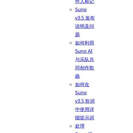
作人标记
Suno
v3.5 发布
说明及问
题
如何利用
Suno AI
与乐队共
同创作歌
曲
如何在
Suno
v3.5 歌词
中使用详
细提示词
处理