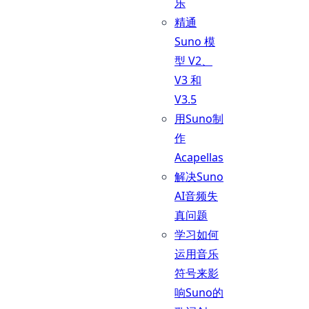
乐
精通
Suno 模
型 V2、
V3 和
V3.5
用Suno制
作
Acapellas
解决Suno
AI音频失
真问题
学习如何
运用音乐
符号来影
响Suno的