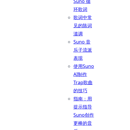
Suno 循
环歌词
歌词中常
见的陈词
滥调
Suno 音
乐子流派
表现
使用Suno
AI制作
Trap歌曲
的技巧
指南：用
提示指导
Suno创作
更棒的音