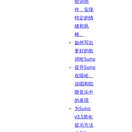
歌词创
作，实现
特定的情
绪和风
格。
如何写出
更好的歌
词给Suno
提升Suno
在嘻哈、
说唱和陷
阱音乐中
的表现
为Suno
v3.5简化
提示方法